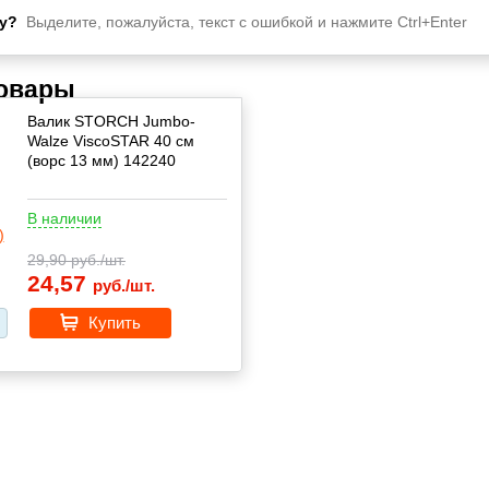
у?
Выделите, пожалуйста, текст с ошибкой и нажмите Ctrl+Enter
товары
Валик STORCH Jumbo-
Walze ViscoSTAR 40 см
(ворс 13 мм) 142240
В наличии
29,90
руб./шт.
24,57
руб./шт.
Купить