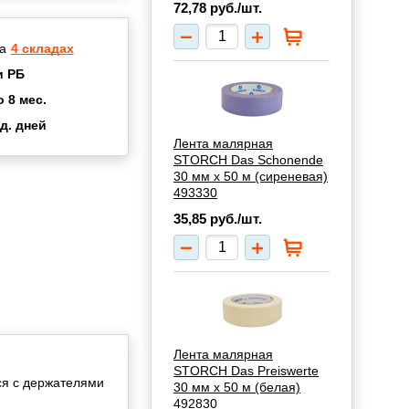
72,78
руб./шт.
а
4 складах
и РБ
о 8 мес.
д. дней
2 мес.
Лента малярная
STORCH Das Schonende
а
8 мес.
30 мм х 50 м (сиреневая)
купок
2 мес.
493330
UN
3 мес.
35,85
руб./шт.
Лента малярная
STORCH Das Preiswerte
ся с держателями
30 мм х 50 м (белая)
492830