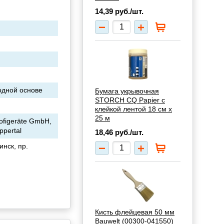
14,39
руб./шт.
одной основе
Бумага укрывочная
STORCH CQ Papier с
клейкой лентой 18 см х
25 м
figeräte GmbH,
ppertal
18,46
руб./шт.
нск, пр.
Кисть флейцевая 50 мм
Bauwelt (00300-041550)