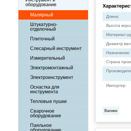
оборудование
Характерис
Малярный
Длина:
Штукатурно-
Высота ворс
отделочный
Материал шу
Плиточный
Диаметр вал
Слесарный инструмент
Назначение:
Измерительный
Страна прои
Электромонтажный
Производите
Электроинструмент
Импортер:
Оснастка для
инструмента
Тепловые пушки
Сварочное
Валики
оборудование
Паяльное
оборудование