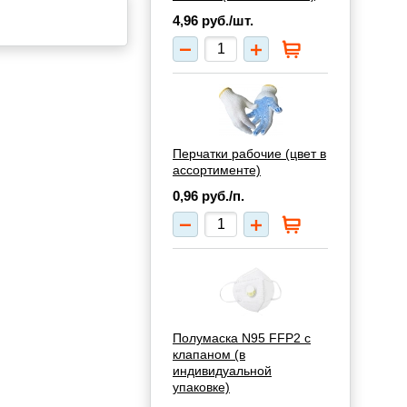
4,96
руб./шт.
Перчатки рабочие (цвет в
ассортименте)
0,96
руб./п.
Полумаска N95 FFP2 с
клапаном (в
индивидуальной
упаковке)