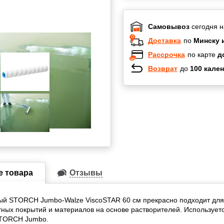
Самовывоз
сегодня н
Доставка
по
Минску 
Рассрочка
по карте
д
Возврат
до
100 кален
Халва
Черепах
Карта по
Карта F
е товара
Отзывы
ый STORCH Jumbo-Walze ViscoSTAR 60 см прекрасно подходит для
ных покрытий и материалов на основе растворителей. Использует
STORCH Jumbo.