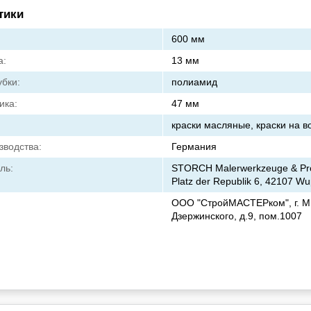
тики
600 мм
а:
13 мм
бки:
полиамид
ика:
47 мм
краски масляные, краски на в
зводства:
Германия
ль:
STORCH Malerwerkzeuge & Pro
Platz der Republik 6, 42107 Wu
ООО "СтройМАСТЕРком", г. Ми
Дзержинского, д.9, пом.1007