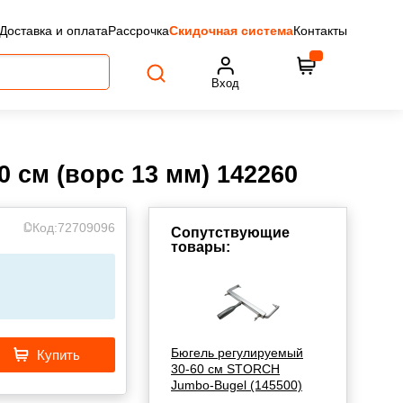
Доставка и оплата
Рассрочка
Скидочная система
Контакты
Вход
 см (ворс 13 мм) 142260
Код:
72709096
Сопутствующие
товары:
Бюгель регулируемый
Купить
30-60 см STORCH
Jumbo-Bugel (145500)