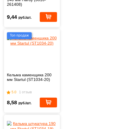
261408)
9,44
руб./шт.
Топ продаж
Кельма каменщика 200
мм Startul (ST1034-20)
5.0
1 отзыв
8,58
руб./шт.