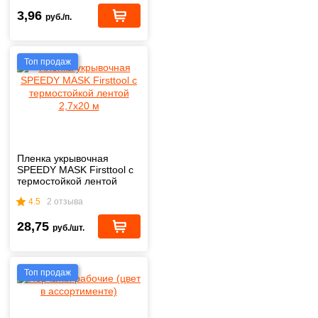
3,96
руб./п.
Топ продаж
Пленка укрывочная
SPEEDY MASK Firsttool с
термостойкой лентой
2,7х20 м
4.5
2 отзыва
28,75
руб./шт.
Топ продаж