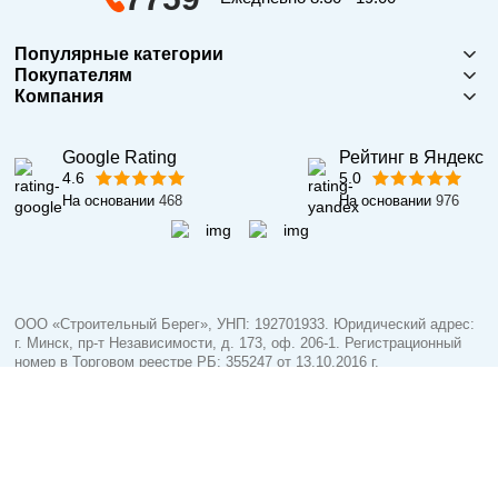
Популярные категории
Покупателям
Компания
Google Rating
Рейтинг в Яндекс
4.6
5.0
На основании
468
На основании
976
ООО «Строительный Берег», УНП: 192701933. Юридический адрес:
г. Минск, пр-т Независимости, д. 173, оф. 206-1. Регистрационный
номер в Торговом реестре РБ: 355247 от 13.10.2016 г.
Контакты лиц, уполномоченных рассматривать обращения
покупателей по вопросам нарушения прав, предусмотренных
законодательством о защите прав потребителей:
1. Отдел торговли и услуг администрации Первомайского района г.
Минска: +375 17 215-14-65 (нач. отдела),
+375 17 215-26-26, +375 17 215-17-40 (специалисты).
2. Должностное лицо ООО «Строительный Берег»: +375 17 360-01-