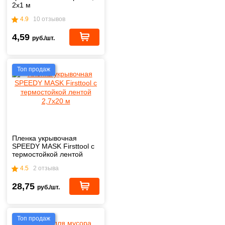
2х1 м
4.9
10 отзывов
4,59
руб./шт.
Топ продаж
Пленка укрывочная
SPEEDY MASK Firsttool с
термостойкой лентой
2,7х20 м
4.5
2 отзыва
28,75
руб./шт.
Топ продаж