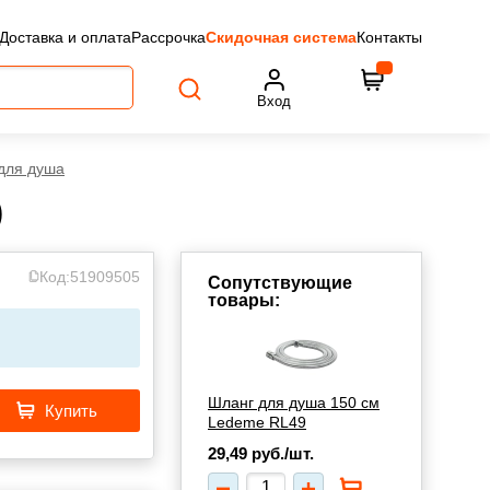
Доставка и оплата
Рассрочка
Скидочная система
Контакты
Вход
для душа
)
Код:
51909505
Сопутствующие
товары:
Шланг для душа 150 см
Купить
Ledeme RL49
29,49
руб./шт.