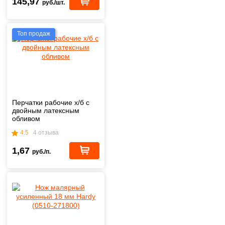
145,97
руб./шт.
Топ продаж
Перчатки рабочие х/б с
двойным латексным
обливом
4.5
4 отзыва
1,67
руб./п.