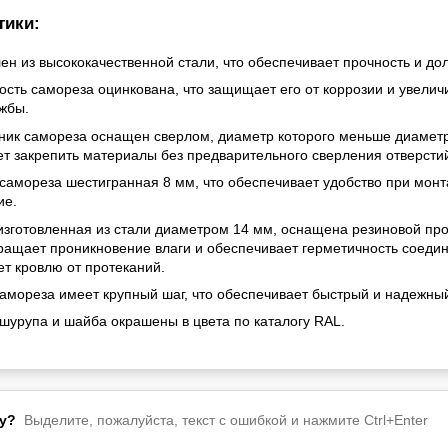
тики:
ен из высококачественной стали, что обеспечивает прочность и дол
ость самореза оцинкована, что защищает его от коррозии и увелич
ужбы.
ник самореза оснащен сверлом, диаметр которого меньше диаметр
ет закрепить материалы без предварительного сверления отверсти
 самореза шестигранная 8 мм, что обеспечивает удобство при мон
ие.
изготовленная из стали диаметром 14 мм, оснащена резиновой про
ращает проникновение влаги и обеспечивает герметичность соедин
т кровлю от протеканий.
самореза имеет крупный шаг, что обеспечивает быстрый и надежны
 шурупа и шайба окрашены в цвета по каталогу RAL.
у?
Выделите, пожалуйста, текст с ошибкой и нажмите Ctrl+Enter