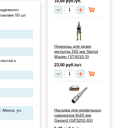
15,69
руб./уп.
надежного
аковке 50 шт.
Ножницы для резки
металла 250 мм Startul
Master (ST4010-S)
листов к
23,50
руб./шт.
Насадка для кровельных
. Минск, ул.
саморезов 8х65 мм
Gepard (GP3202-65)