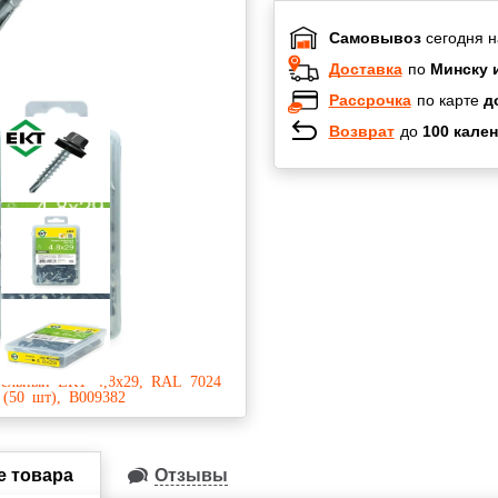
Самовывоз
сегодня н
Доставка
по
Минску 
Рассрочка
по карте
д
Возврат
до
100 кален
Халва
Черепах
Карта по
Карта F
е товара
Отзывы