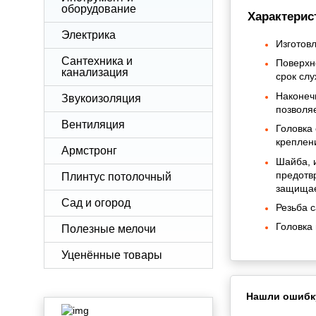
оборудование
Характерис
Электрика
Изготовл
Сантехника и
Поверхн
канализация
срок сл
Наконеч
Звукоизоляция
позволя
Вентиляция
Головка
креплен
Армстронг
Шайба, 
предотв
Плинтус потолочный
защищае
Сад и огород
Резьба 
Головка
Полезные мелочи
Уценённые товары
Нашли ошибк