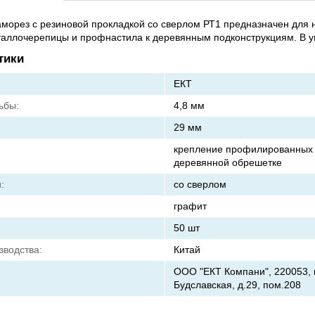
морез с резиновой прокладкой со сверлом РТ1 предназначен для 
аллочерепицы и профнастила к деревянным подконструкциям. В уп
тики
ЕКТ
ьбы:
4,8 мм
29 мм
крепление профилированных 
деревянной обрешетке
:
со сверлом
графит
50 шт
зводства:
Китай
ООО "ЕКТ Компани", 220053, г
Будславская, д.29, пом.208