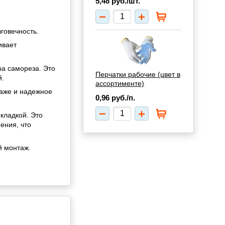
5,48
руб./шт.
говечность.
ивает
а самореза. Это
Перчатки рабочие (цвет в
й.
ассортименте)
таже и надежное
0,96
руб./п.
кладкой. Это
ения, что
й монтаж.