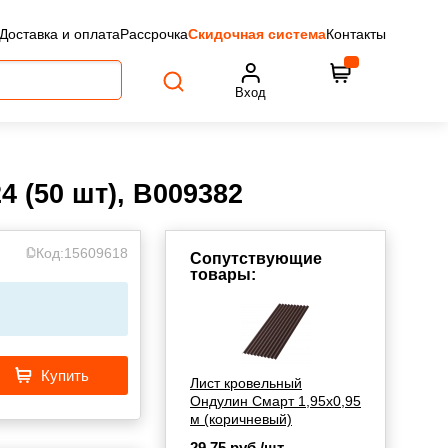
Доставка и оплата
Рассрочка
Скидочная система
Контакты
Вход
 (50 шт), B009382
Код:
15609618
Сопутствующие
товары:
Купить
Лист кровельный
Ондулин Смарт 1,95х0,95
м (коричневый)
29,75
руб./шт.