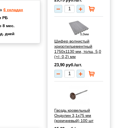
а
6 складах
и РБ
о 8 мес.
д. дней
2 мес.
Шифер волнистый
а
8 мес.
хризотилцементный
1750х1130 мм, толщ. 5,0
купок
2 мес.
(+/- 0,2) мм
UN
3 мес.
23,90
руб./шт.
Гвоздь кровельный
Ондулин 3,1х75 мм
(коричневый) 100 шт