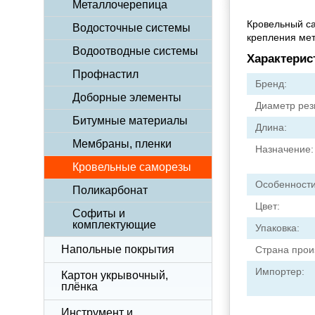
Металлочерепица
Кровельный са
Водосточные системы
крепления мет
Водоотводные системы
Характерис
Профнастил
Бренд:
Доборные элементы
Диаметр рез
Битумные материалы
Длина:
Мембраны, пленки
Назначение:
Кровельные саморезы
Особенности
Поликарбонат
Цвет:
Софиты и
комплектующие
Упаковка:
Напольные покрытия
Страна прои
Импортер:
Картон укрывочный,
плёнка
Инструмент и