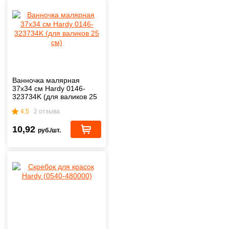
Ванночка малярная
37х34 см Hardy 0146-
323734K (для валиков 25
см)
4.5
2 отзыва
10,92
руб./шт.