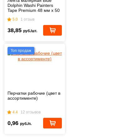
Лента малярная Blue
Dolphin Washi Painters
Tape Premium 48 мм х 50
м
5.0
1 отзыв
38,85
руб./шт.
Топ продаж
Перчатки рабочие (цвет в
ассортименте)
4.4
12 отзывов
0,96
руб./п.