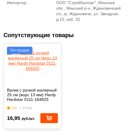
Импортер:
ООО "Стройбазторг", Минская
обл., Минский р-н, Ждановичский
с/с, аг. Ждановичи, ул. Звездная,
д.15, каб. 32
Сопутствующие товары
Топ продаж
Валик с ручкой малярный
25 см (ворс 13 мм) Hardy
Hardstar 0111-184825
5.0
1 отзыв
16,95
руб./шт.