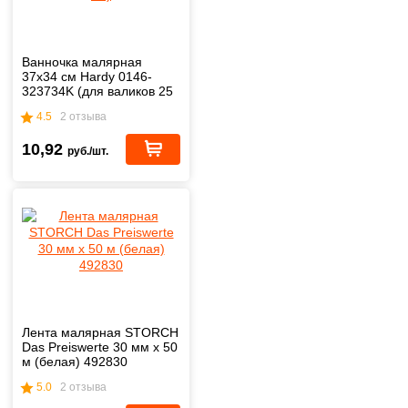
Ванночка малярная
37х34 см Hardy 0146-
323734K (для валиков 25
см)
4.5
2 отзыва
10,92
руб./шт.
Лента малярная STORCH
Das Preiswerte 30 мм х 50
м (белая) 492830
5.0
2 отзыва