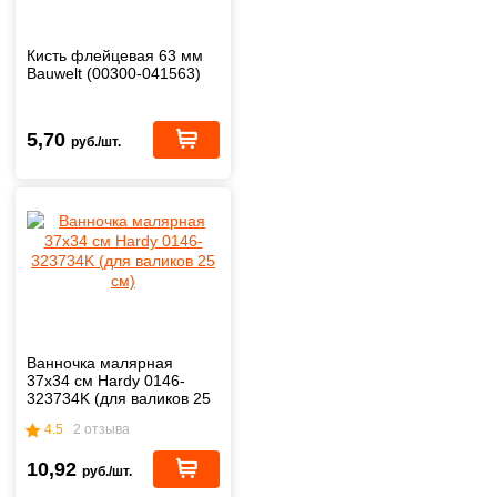
Кисть флейцевая 63 мм
Bauwelt (00300-041563)
5,70
руб./шт.
Ванночка малярная
37х34 см Hardy 0146-
323734K (для валиков 25
см)
4.5
2 отзыва
10,92
руб./шт.