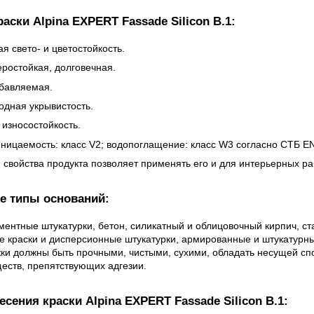
аски Alpina EXPERT Fassade Silicon B.1:
я свето- и цветостойкость.
ростойкая, долговечная.
бавляемая.
одная укрывистость.
 износостойкость.
ницаемость: класс V2; водопоглащение: класс W3 согласно СТБ EN
 свойства продукта позволяет применять его и для интерьерных ра
е типы оснований:
ментные штукатурки, бетон, силикатный и облицовочный кирпич, с
 краски и дисперсионные штукатурки, армированные и штукатурн
и должны быть прочными, чистыми, сухими, обладать несущей сп
еств, препятствующих адгезии.
сения краски Alpina EXPERT Fassade Silicon B.1: