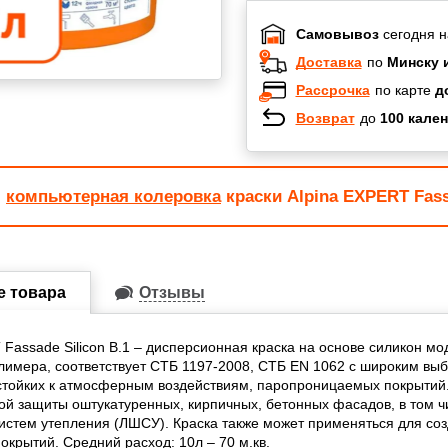
Самовывоз
сегодня н
Доставка
по
Минску 
Рассрочка
по карте
д
Возврат
до
100 кален
Халва
Черепах
Карта по
я
компьютерная колеровка
краски Alpina EXPERT Fass
Карта F
е товара
Отзывы
 Fassade Silicon B.1 – дисперсионная краска на основе силикон 
лимера, соответствует СТБ 1197-2008, СТБ EN 1062 с широким вы
стойких к атмосферным воздействиям, паропроницаемых покрытий
ой защиты оштукатуренных, кирпичных, бетонных фасадов, в том ч
истем утепления (ЛШСУ). Краска также может применяться для со
окрытий. Средний расход: 10л – 70 м.кв.