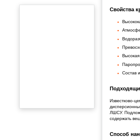
Свойства кр
Высокока
Атмосфе
Водораз
Превосх
Высокая
Паропро
Состав и
Подходящи
Известково-це
дисперсионные
ЛШСУ. Подложк
содержать вещ
Способ нане