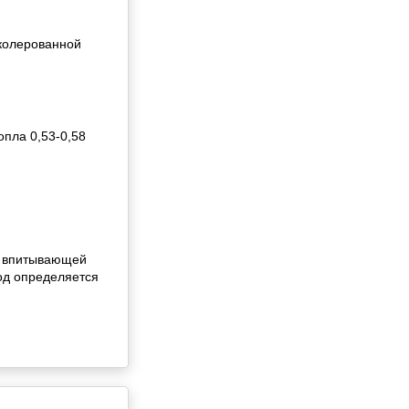
 колерованной
опла 0,53-0,58
ой впитывающей
од определяется