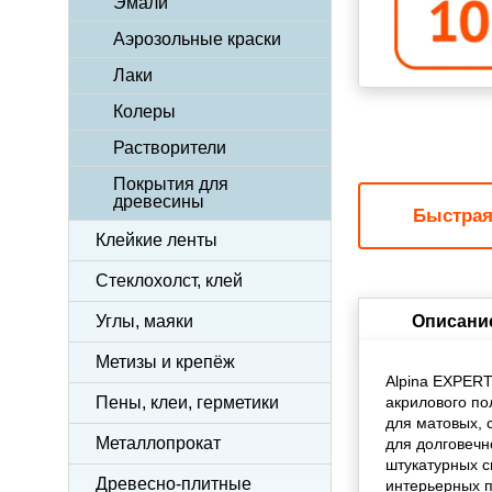
Эмали
Аэрозольные краски
Лаки
Колеры
Растворители
Покрытия для
древесины
Быстра
Клейкие ленты
Стеклохолст, клей
Описани
Углы, маяки
Метизы и крепёж
Alpina EXPERT
Пены, клеи, герметики
акрилового по
для матовых, 
Металлопрокат
для долговечн
штукатурных с
Древесно-плитные
интерьерных п