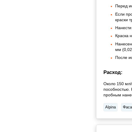
Перед и
Если пр
краски т
Нанести 
Краска н
Нанесен
мм (0,02
После и
Расход:
Около 150 мл/
пособностью. 
пробным нане
Alpina
Фаса