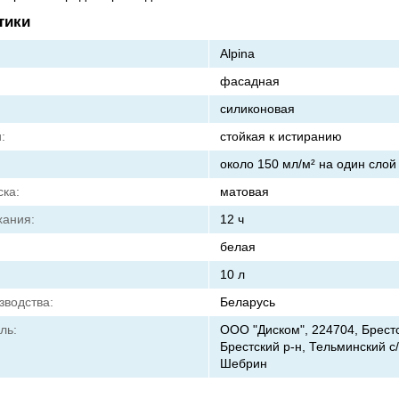
тики
Alpina
фасадная
силиконовая
:
стойкая к истиранию
около 150 мл/м² на один слой
ска:
матовая
хания:
12 ч
белая
10 л
зводства:
Беларусь
ль:
ООО "Диском", 224704, Брестс
Брестский р-н, Тельминский с/с
Шебрин