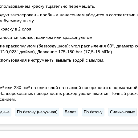
спользованием краску тщательно перемешать.
одукт заколерован - пробным нанесением убедится в соответствии
ребуемому цвету.
краску в 2 слоя.
аносится кистью, валиком или краскопультом.
ие краскопультом (безвоздушное): угол распыления 60°, диаметр с
1"-0,023" дюйма), Давление 175-180 bar (17,5-18 МПа).
спользования инструменты вымыть водой с мылом.
м² или 230 г/м² на один слой на гладкой поверхности с нормальн
На шероховатых поверхностях расход увеличивается. Точный расх
сением.
дные
По бетону (наружная)
Белая
По бетону
Силиконовые