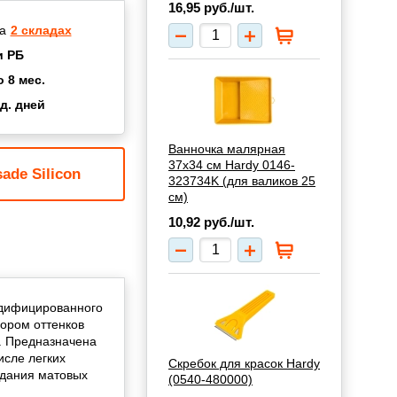
16,95
руб./шт.
а
2 складах
и РБ
о 8 мес.
д. дней
2 мес.
а
8 мес.
Ванночка малярная
37х34 см Hardy 0146-
купок
2 мес.
ade Silicon
323734K (для валиков 25
UN
3 мес.
см)
10,92
руб./шт.
модифицированного
бором оттенков
. Предназначена
исле легких
Скребок для красок Hardy
здания матовых
(0540-480000)