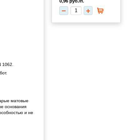
0,96
руб./п.
 1062.
бот.
тарые матовые
ые основания
особностью и не