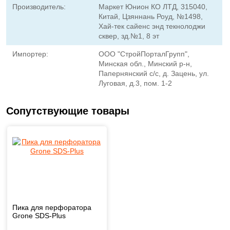
Производитель:
Маркет Юнион КО ЛТД, 315040,
Китай, Цзяннань Роуд, №1498,
Хай-тек сайенс энд текнолоджи
сквер, зд.№1, 8 эт
Импортер:
ООО "СтройПорталГрупп",
Минская обл., Минский р-н,
Папернянский с/с, д. Зацень, ул.
Луговая, д.3, пом. 1-2
Сопутствующие товары
Пика для перфоратора
Grone SDS-Plus