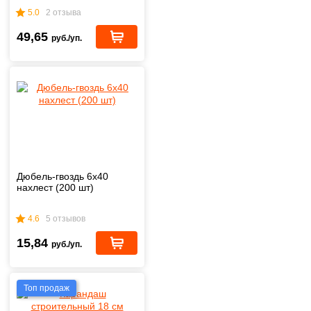
5.0
2 отзыва
49,65
руб./уп.
Дюбель-гвоздь 6х40
нахлест (200 шт)
4.6
5 отзывов
15,84
руб./уп.
Топ продаж