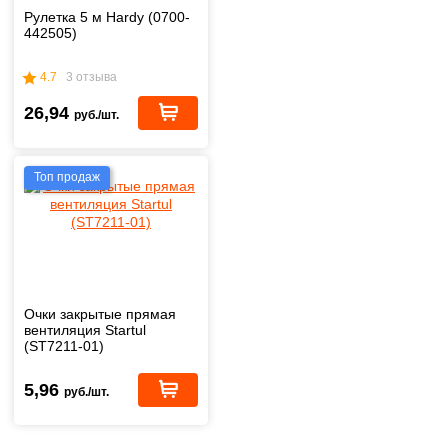
Рулетка 5 м Hardy (0700-
442505)
4.7
3 отзыва
26,94
руб./шт.
Топ продаж
Очки закрытые прямая
вентиляция Startul
(ST7211-01)
5,96
руб./шт.