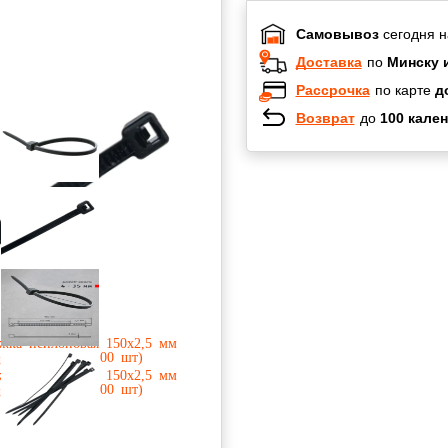
Самовывоз
сегодня н
Доставка
по
Минску 
Рассрочка
по карте
д
Возврат
до
100 кален
Халва
Черепах
Карта по
Карта F