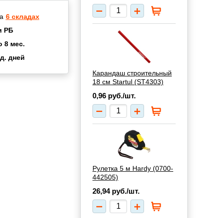
а
6 складах
и РБ
о 8 мес.
д. дней
2 мес.
Карандаш строительный
а
8 мес.
18 см Startul (ST4303)
купок
2 мес.
0,96
руб./шт.
UN
3 мес.
Рулетка 5 м Hardy (0700-
442505)
26,94
руб./шт.