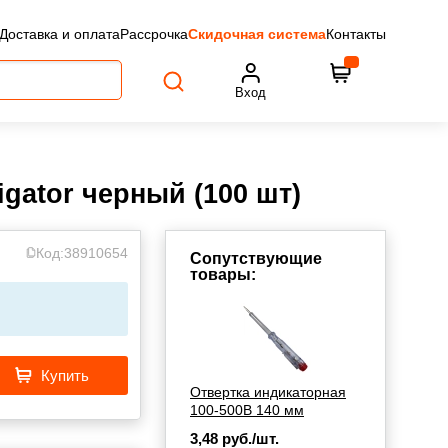
Доставка и оплата
Рассрочка
Скидочная система
Контакты
Вход
gator черный (100 шт)
Код:
38910654
Сопутствующие
товары:
Купить
Отвертка индикаторная
100-500В 140 мм
3,48
руб./шт.