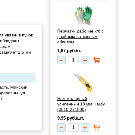
Перчатки рабочие х/б с
я увязки в пучок
двойным латексным
 обладают
обливом
иалам.
1,67
руб./п.
ставляет 2,5 мм,
асть, Минский
оровляны, ул.
07
Нож малярный
усиленный 18 мм Hardy
(0510-271800)
9,95
руб./шт.