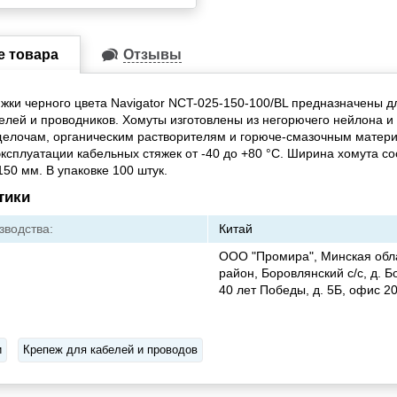
е товара
Отзывы
жки черного цвета Navigator NCT-025-150-100/BL предназначены дл
елей и проводников. Хомуты изготовлены из негорючего нейлона и
щелочам, органическим растворителям и горюче-смазочным матер
ксплуатации кабельных стяжек от -40 до +80 °C. Ширина хомута со
150 мм. В упаковке 100 штук.
тики
зводства:
Китай
ООО "Промира", Минская обл
район, Боровлянский с/с, д. Б
40 лет Победы, д. 5Б, офис 2
и
Крепеж для кабелей и проводов