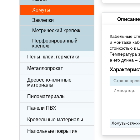
Хомуты
Описани
Заклепки
Метрический крепеж
Кабельные стя
Перфорированный
и монтажа каб
крепеж
стойкостью к 
Температура э
Пены, клеи, герметики
а его длина – 
Металлопрокат
Характерис
Древесно-плитные
Страна прои
материалы
Импортер:
Пиломатериалы
Панели ПВХ
Кровельные материалы
Хомуты-стяжк
Напольные покрытия