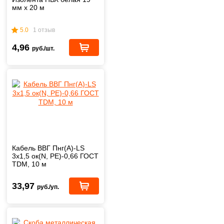
мм х 20 м
5.0
1 отзыв
4,96
руб./шт.
Кабель ВВГ Пнг(А)-LS
3х1,5 ок(N, PE)-0,66 ГОСТ
TDM, 10 м
33,97
руб./уп.