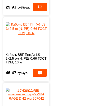
волна
29,93
руб./рул.
Кабель ВВГ Пнг(А)-LS
3х2,5 ок(N, PE)-0,66 ГОСТ
TDM, 10 м
46,47
руб./уп.