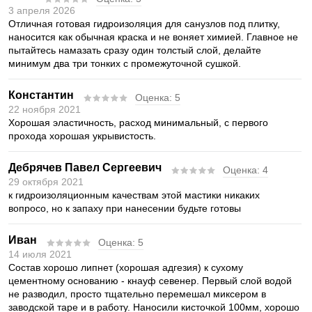
3 апреля 2026
Отличная готовая гидроизоляция для санузлов под плитку,
наносится как обычная краска и не воняет химией. Главное не
пытайтесь намазать сразу один толстый слой, делайте
минимум два три тонких с промежуточной сушкой.
Константин
Оценка:
5
22 ноября 2021
Хорошая эластичность, расход минимальный, с первого
прохода хорошая укрывистость.
Дебрячев Павел Сергеевич
Оценка:
4
29 октября 2021
к гидроизоляционным качествам этой мастики никаких
вопросо, но к запаху при нанесении будьте готовы
Иван
Оценка:
5
14 июля 2021
Состав хорошо липнет (хорошая адгезия) к сухому
цементному основанию - кнауф севенер. Первый слой водой
не разводил, просто тщательно перемешал миксером в
заводской таре и в работу. Наносили кисточкой 100мм, хорошо