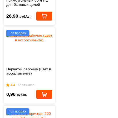
прямоугольный 60 л НЕ
для бытовых целей
26,90
руб./шт.
Топ продаж
Перчатки рабочие (цвет в
ассортименте)
4.4
12 отзывов
0,96
руб./п.
Топ продаж