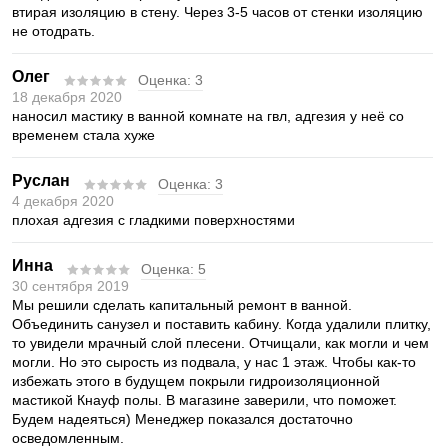
втирая изоляцию в стену. Через 3-5 часов от стенки изоляцию
не отодрать.
Олег
Оценка:
3
18 декабря 2020
наносил мастику в ванной комнате на гвл, адгезия у неё со
временем стала хуже
Руслан
Оценка:
3
4 декабря 2020
плохая адгезия с гладкими поверхностями
Инна
Оценка:
5
30 сентября 2019
Мы решили сделать капитальный ремонт в ванной.
Объединить санузел и поставить кабину. Когда удалили плитку,
то увидели мрачный слой плесени. Отчищали, как могли и чем
могли. Но это сырость из подвала, у нас 1 этаж. Чтобы как-то
избежать этого в будущем покрыли гидроизоляционной
мастикой Кнауф полы. В магазине заверили, что поможет.
Будем надеяться) Менеджер показался достаточно
осведомленным.