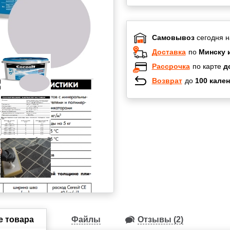
Самовывоз
сегодня н
Доставка
по
Минску 
Рассрочка
по карте
д
Возврат
до
100 кален
Халва
Черепах
Карта по
Карта F
е товара
Файлы
Отзывы (2)