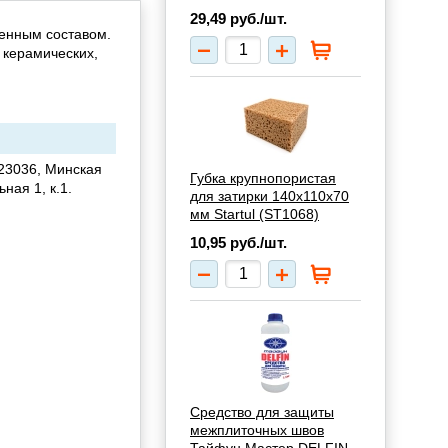
29,49
руб./шт.
шенным составом.
 керамических,
23036, Минская
Губка крупнопористая
ьная 1, к.1.
для затирки 140x110x70
мм Startul (ST1068)
10,95
руб./шт.
Средство для защиты
межплиточных швов