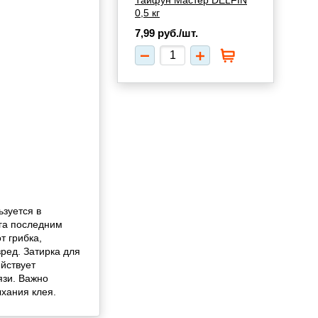
Тайфун Мастер DELFIN
0,5 кг
7,99
руб./шт.
ьзуется в
га последним
т грибка,
вред. Затирка для
йствует
язи. Важно
ыхания клея.