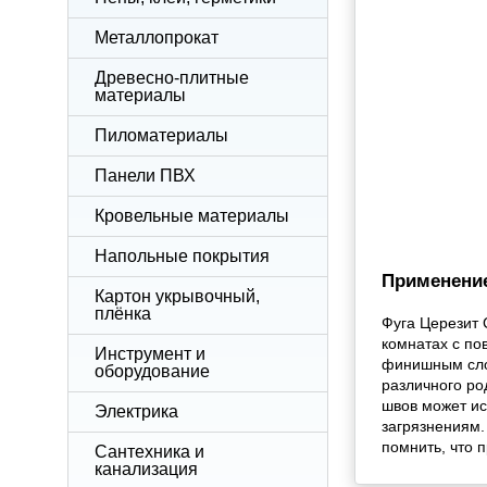
Металлопрокат
Древесно-плитные
материалы
Пиломатериалы
Панели ПВХ
Кровельные материалы
Напольные покрытия
Применение
Картон укрывочный,
плёнка
Фуга Церезит 
комнатах с по
Инструмент и
финишным слое
оборудование
различного ро
швов может ис
Электрика
загрязнениям.
помнить, что 
Сантехника и
канализация