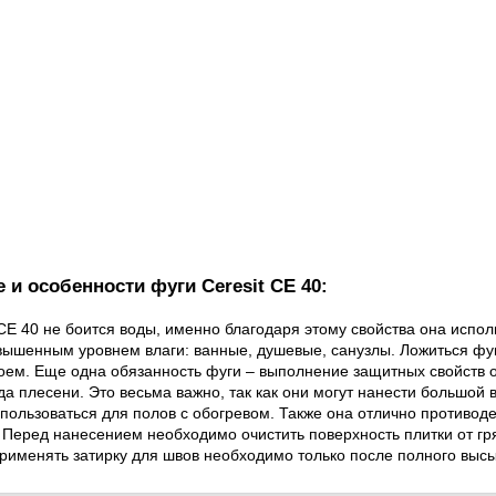
 и особенности фуги Ceresit CE 40:
СЕ 40 не боится воды, именно благодаря этому свойства она испол
вышенным уровнем влаги: ванные, душевые, санузлы. Ложиться фу
м. Еще одна обязанность фуги – выполнение защитных свойств о
да плесени. Это весьма важно, так как они могут нанести большой 
пользоваться для полов с обогревом. Также она отлично противоде
 Перед нанесением необходимо очистить поверхность плитки от гр
применять затирку для швов необходимо только после полного выс