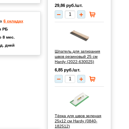
29,86
руб./шт.
а
6 складах
и РБ
о 8 мес.
д. дней
2 мес.
Шпатель для затирания
швов резиновый 25 см
а
8 мес.
Hardy (2022-630025)
купок
2 мес.
6,85
руб./шт.
UN
3 мес.
Тёрка для швов зеленая
25х12 см Hardy (0840-
182512)