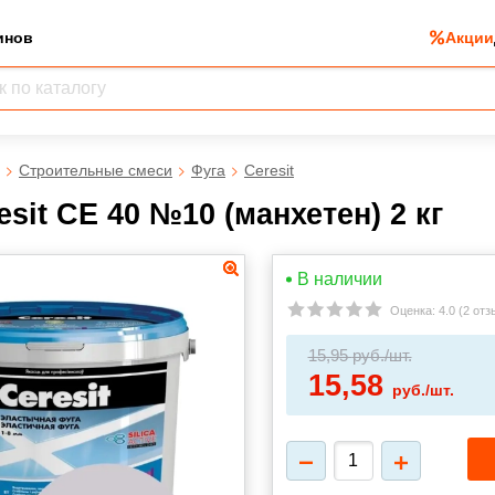
инов
Акции
Строительные смеси
Фуга
Ceresit
esit CE 40 №10 (манхетен) 2 кг
В наличии
Оценка:
4.0
(
2 отз
15,95
руб./шт.
15,58
руб./шт.