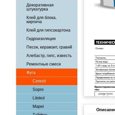
Декоративная
штукатурка
Клей для блока,
кирпича
Клей для гипсокартона
Гидроизоляция
Песок, керамзит, гравий
Алебастр, гипс, известь
Ремонтные смеси
Фуга
Ceresit
Sopro
Litokol
Mapei
Описани
Тайфун