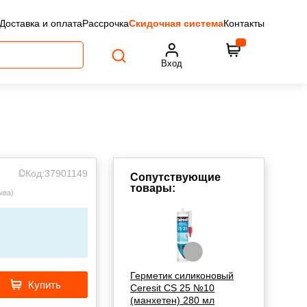
Доставка и оплата
Рассрочка
Скидочная система
Контакты
Вход
Код:
37901149
Сопутствующие
товары:
ыва
)
Герметик силиконовый
Купить
Ceresit CS 25 №10
(манхетен) 280 мл