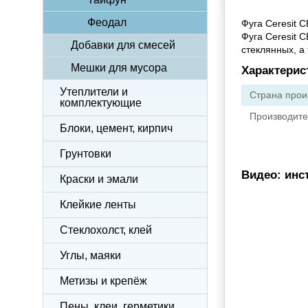
Феодал
Фуга Ceresit 
Фуга Ceresit 
Добавки для смесей
стеклянных, а
Мешки для мусора
Характерис
Утеплители и
Страна прои
комплектующие
Производите
Блоки, цемент, кирпич
Грунтовки
Видео: инст
Краски и эмали
Клейкие ленты
Стеклохолст, клей
Углы, маяки
Метизы и крепёж
Пены, клеи, герметики