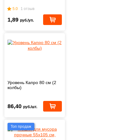
5.0
1 отзыв
1,89
руб./уп.
Уровень Капро 80 см (2
колбы)
86,40
руб./шт.
Топ продаж