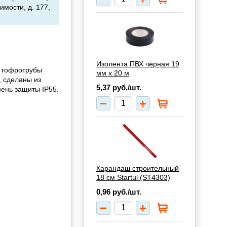
имости, д. 177,
Изолента ПВХ чёрная 19
я гофротрубы
мм х 20 м
, сделаны из
5,37
руб./шт.
пень защиты IP55.
Карандаш строительный
18 см Startul (ST4303)
0,96
руб./шт.