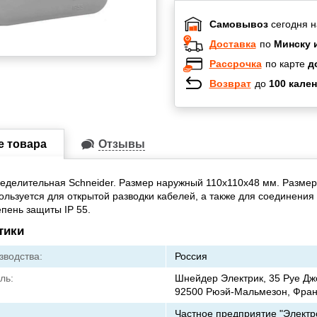
Самовывоз
сегодня н
Доставка
по
Минску 
Рассрочка
по карте
д
Возврат
до
100 кален
Халва
Черепах
Карта по
е товара
Отзывы
Карта F
еделительная Schneider. Размер наружный 110х110х48 мм. Размер
ользуется для открытой разводки кабелей, а также для соединения
епень защиты IP 55.
тики
зводства:
Россия
ль:
Шнейдер Электрик, 35 Руе Д
92500 Рюэй-Мальмезон, Фра
Частное предприятие "Электр