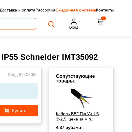
Доставка и оплата
Рассрочка
Скидочная система
Контакты
Вход
IP55 Schneider IMT35092
Код:
97405084
Сопутствующие
товары:
Купить
Кабель ВВГ Пнг(А)-LS
3х2,5, цена за м.п.
4,37
руб./м.п.