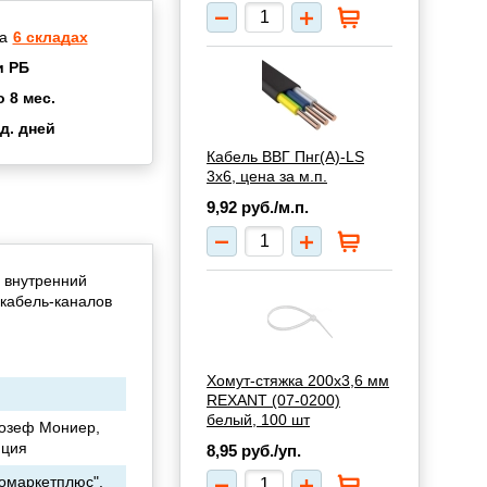
а
6 складах
и РБ
о 8 мес.
д. дней
2 мес.
Кабель ВВГ Пнг(А)-LS
а
8 мес.
3х6, цена за м.п.
купок
2 мес.
9,92
руб./м.п.
UN
3 мес.
 внутренний
 кабель-каналов
Хомут-стяжка 200x3,6 мм
REXANT (07-0200)
белый, 100 шт
жозеф Мониер,
нция
8,95
руб./уп.
омаркетплюс",