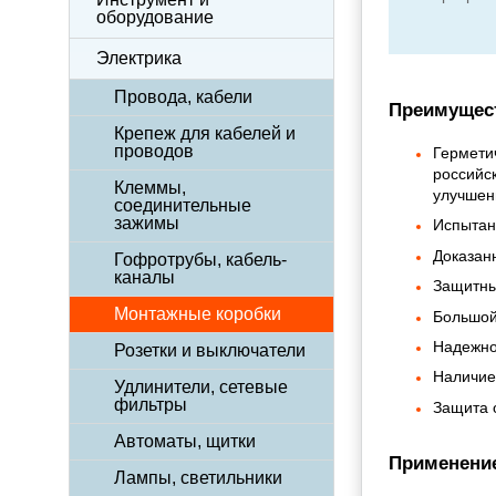
оборудование
Электрика
Провода, кабели
Преимущест
Крепеж для кабелей и
проводов
Гермети
российс
Клеммы,
улучшен
соединительные
зажимы
Испытан
Доказан
Гофротрубы, кабель-
каналы
Защитны
Монтажные коробки
Большой
Надежно
Розетки и выключатели
Наличие
Удлинители, сетевые
фильтры
Защита 
Автоматы, щитки
Применение
Лампы, светильники