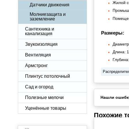
Жилой с
Датчики движения
Промышл
Молниезащита и
Помещен
заземление
Сантехника и
Размеры:
канализация
Диаметр
Звукоизоляция
Длина: 1
Вентиляция
Глубина:
Армстронг
Распределите
Плинтус потолочный
Сад и огород
Полезные мелочи
Нашли ошибк
Уценённые товары
Похожие 