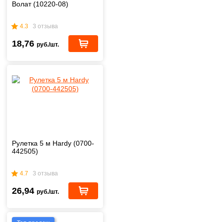
Волат (10220-08)
4.3
3 отзыва
18,76
руб./шт.
Рулетка 5 м Hardy (0700-
442505)
4.7
3 отзыва
26,94
руб./шт.