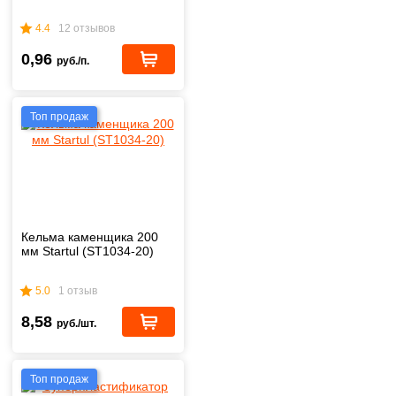
4.4
12 отзывов
0,96
руб./п.
Топ продаж
Кельма каменщика 200
мм Startul (ST1034-20)
5.0
1 отзыв
8,58
руб./шт.
Топ продаж