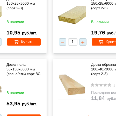
150х25х3000 мм
150х25х6000 
(сорт 2-3)
(сорт 2-3)
В наличии
В наличии
10,95
19,76
руб./шт.
руб./
Купить
Купит
Доска пола
Доска обрезн
36х130х6000 мм
100х40х3000 
(сосна/ель) cорт BC
(сорт 2-3)
1
Последняя це
В наличии
11,84
руб./
53,95
руб./шт.