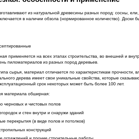
готавливают из натуральной древесины разных пород: сосны, ели,
аключается в наличии обзола (нормированное количество). Доски б
септированные
ная применяется на всех этапах строительства, во внешней и внут
ень пиломатериалов из разных пород деревьев.
типа сырья, материал отличается по характеристикам прочности, в
ального дерева имеет свои уникальные свойства, которые сказываю
ксплуатационный срок некоторых может быть более 100 лет.
я материала обширная:
о черновых и чистовых полов
городок и стен внутри и снаружи зданий
е перекрытия (в виде полов и потолков)
стропильных конструкций
е ограждений и прочие строительные работы