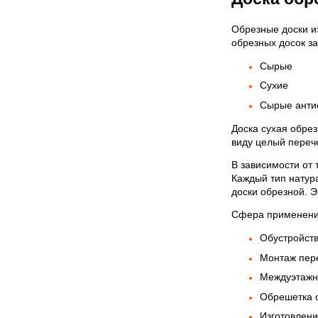
Обрезные доски из
обрезных досок з
Сырые
Сухие
Сырые анти
Доска сухая обрез
виду целый переч
В зависимости от 
Каждый тип натур
доски обрезной. Э
Сфера применени
Обустройств
Монтаж пере
Междуэтажны
Обрешетка 
Изготовлени