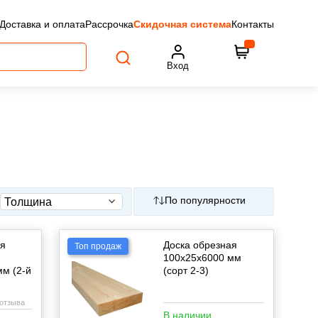
Доставка и оплата
Рассрочка
Скидочная система
Контакты
Вход
По популярности
ая
Доска обрезная
Топ продаж
100х25х6000 мм
м (2-й
(сорт 2-3)
 отзыва
В наличии