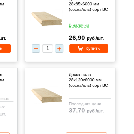
мм
28х85х6000 мм
(сосна/ель) cорт BC
В наличии
26,90
шт.
руб./шт.
ь
Купить
ая
Доска пола
мм
28х120х6000 мм
(сосна/ель) cорт BC
 отзыв
Последняя цена:
на:
37,70
руб./шт.
шт.