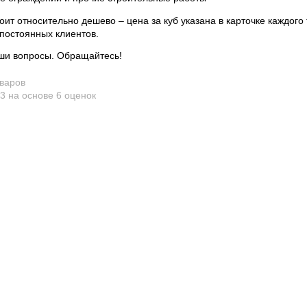
оит относительно дешево – цена за куб указана в карточке каждого
 постоянных клиентов.
ши вопросы. Обращайтесь!
оваров
.3
на основе
6
оценок