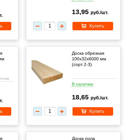
13,95
руб./шт.
т.
ь
Купить
ая
Доска обрезная
мм
100х32х6000 мм
(сорт 2-3)
 отзыв
В наличии
18,65
руб./шт.
т.
ь
Купить
ая
Доска пола