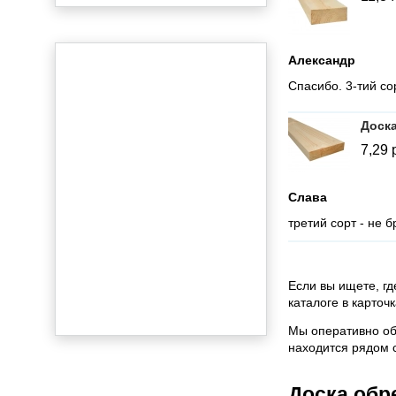
Александр
Спасибо. 3-тий сор
Доска
7,29
Слава
третий сорт - не б
Если вы ищете, гд
каталоге в карточ
Мы оперативно об
находится рядом с
Доска обр