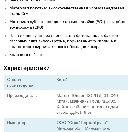
Материал полотна: высококачественная хромованадиевая
сталь CrV.
Материал зубьев: твердосплавные напайки (WC) из карбид-
вольфрама (ВК8).
Назначение: для реза пено- и газобетона, шлакоблоков,
гипсовых плит, гипсокартона, поризованного кирпича и
полнотелого кирпича легкого обжига, клинкера.
Количество: 1 шт.
Характеристики
Страна
Китай
производства:
Производитель:
Маркет Юнион КО ЛТД, 315040,
Китай, Цзяннань Роуд, №1498,
Хай-тек сайенс энд текнолоджи
сквер, зд.№1, 8 эт
Импортер:
ООО "СтройПорталГрупп",
Минская обл., Минский р-н,