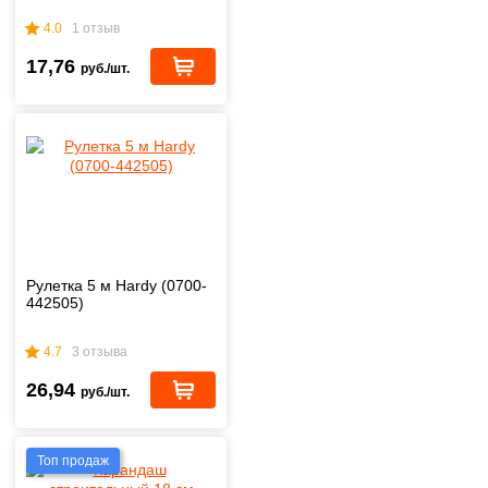
4.0
1 отзыв
17,76
руб./шт.
Рулетка 5 м Hardy (0700-
442505)
4.7
3 отзыва
26,94
руб./шт.
Топ продаж