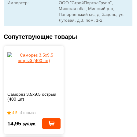
Импортер:
ООО "СтройПорталГрупп",
Минская обл., Минский р-н,
Папернянский с/с, д. Зацень, ул.
Луговая, д.3, пом. 1-2
Сопутствующие товары
Саморез 3,5x9,5 острый
(400 шт)
4.5
4 отзыва
14,95
руб./уп.