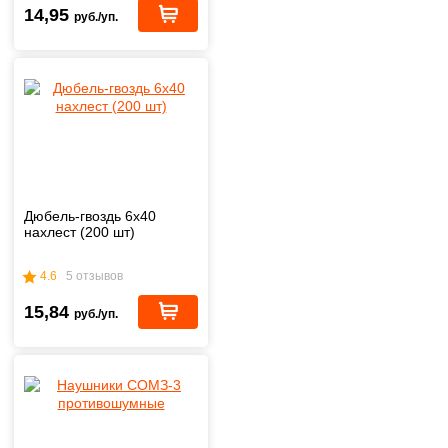
14,95
руб./уп.
Дюбель-гвоздь 6х40
нахлест (200 шт)
4.6
5 отзывов
15,84
руб./уп.