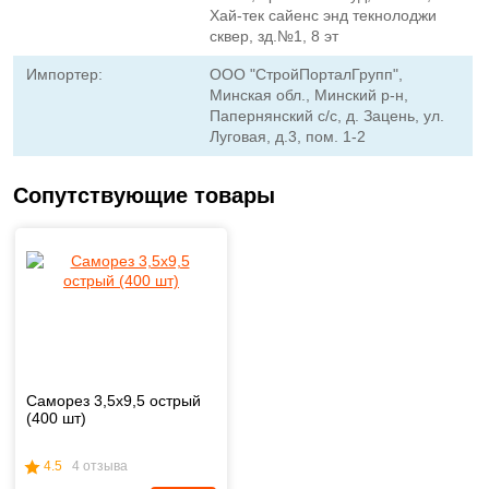
Хай-тек сайенс энд текнолоджи
сквер, зд.№1, 8 эт
Импортер:
ООО "СтройПорталГрупп",
Минская обл., Минский р-н,
Папернянский с/с, д. Зацень, ул.
Луговая, д.3, пом. 1-2
Сопутствующие товары
Саморез 3,5x9,5 острый
(400 шт)
4.5
4 отзыва