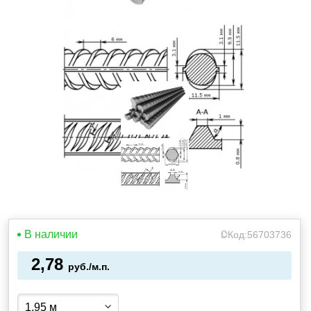
В наличии
Код:
56703736
2,78
руб./м.п.