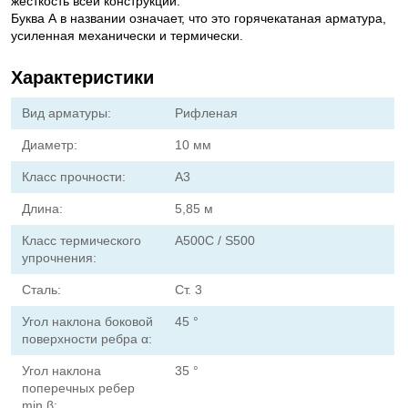
жесткость всей конструкции.
Буква А в названии означает, что это горячекатаная арматура,
усиленная механически и термически.
Характеристики
Вид арматуры:
Рифленая
Диаметр:
10 мм
Класс прочности:
А3
Длина:
5,85 м
Класс термического
А500С / S500
упрочнения:
Сталь:
Ст. 3
Угол наклона боковой
45 °
поверхности ребра α:
Угол наклона
35 °
поперечных ребер
min β: