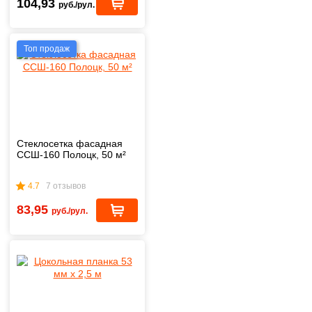
104,93
руб./рул.
Топ продаж
Стеклосетка фасадная
ССШ-160 Полоцк, 50 м²
4.7
7 отзывов
83,95
руб./рул.