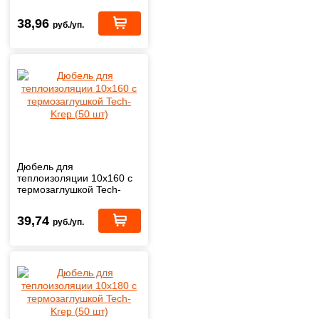
Krep (50 шт)
38,96
руб./уп.
Дюбель для
теплоизоляции 10х160 с
термозаглушкой Tech-
Krep (50 шт)
39,74
руб./уп.