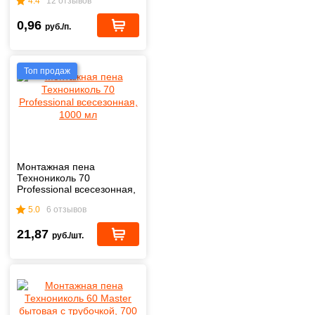
4.4
12 отзывов
0,96
руб./п.
Топ продаж
Монтажная пена
Технониколь 70
Professional всесезонная,
1000 мл
5.0
6 отзывов
21,87
руб./шт.