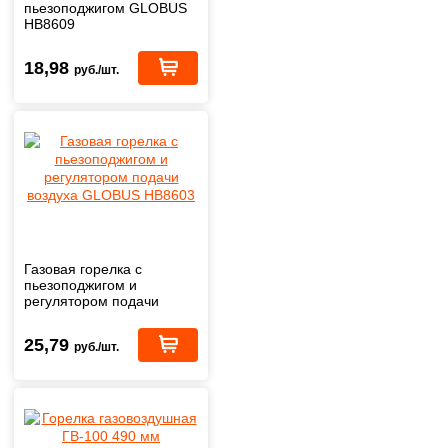
пьезоподжигом GLOBUS
НВ8609
18,98
руб./шт.
Газовая горелка с
пьезоподжигом и
регулятором подачи
воздуха GLOBUS НВ8603
25,79
руб./шт.