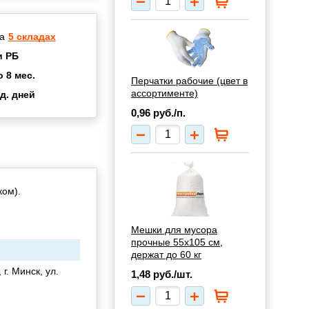
а
5 складах
и РБ
о 8 мес.
Перчатки рабочие (цвет в
ассортименте)
д. дней
2 мес.
0,96
руб./п.
а
8 мес.
купок
2 мес.
UN
3 мес.
ком).
Мешки для мусора
прочные 55х105 см,
держат до 60 кг
г. Минск, ул.
1,48
руб./шт.