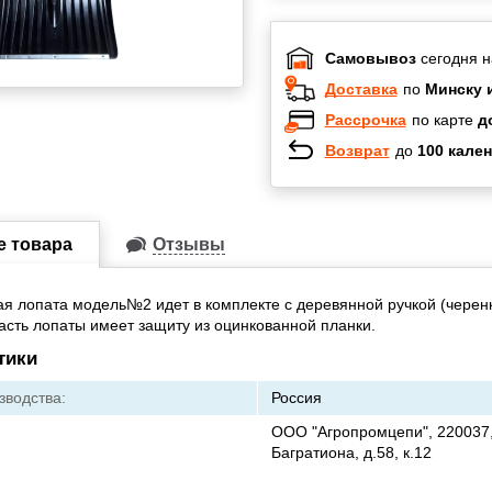
Самовывоз
сегодня н
Доставка
по
Минску 
Рассрочка
по карте
д
Возврат
до
100 кален
Халва
Черепах
Карта по
е товара
Отзывы
Карта F
я лопата модель№2 идет в комплекте с деревянной ручкой (черен
асть лопаты имеет защиту из оцинкованной планки.
тики
зводства:
Россия
ООО "Агропромцепи", 220037, 
Багратиона, д.58, к.12