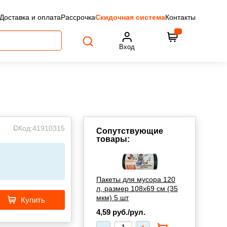
Доставка и оплата
Рассрочка
Скидочная система
Контакты
Вход
Код:
41910315
Сопутствующие
товары:
Пакеты для мусора 120
л, размер 108х69 см (35
мкм) 5 шт
Купить
4,59
руб./рул.