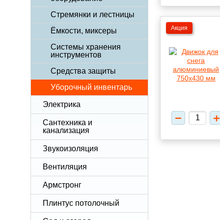
Стремянки и лестницы
Акция
Ёмкости, миксеры
Системы хранения
инструментов
Средства защиты
Уборочный инвентарь
Электрика
Сантехника и
канализация
Звукоизоляция
Вентиляция
Армстронг
Плинтус потолочный