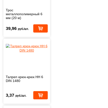
Трос
металлополимерный 6
мм (20 м)
39,96
руб./шт.
Талреп крюк-крюк HH 6
DIN 1480
3,37
руб./шт.