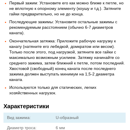
Первый зажим: Установите его как можно ближе к петле, но
не вплотную к опорному элементу (коушу и т.д.). Затяните
гайки предварительно, но не до конца.
Последующие зажимы: Установите остальные зажимы с
рекомендуемым расстоянием (обычно 6-7 диаметров
каната).
Окончательная затяжка: Приложите рабочую нагрузку к
канату (натяните его лебедкой, домкратом или весом).
Только после этого, под нагрузкой, затяните все гайки с
максимально возможным усилием. Затяжку начинайте со
среднего зажима, затем ближний к петле, потом последний.
Хвостовой (свободный) конец каната после последнего
зажима должен выступать минимум на 1,5-2 диаметра
каната.
Используются только для статических, легких
хозяйственных нагрузок.
Характеристики
Вид зажима:
U-образный
Диаметр троса:
6 мм