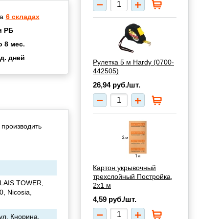
а
6 складах
и РБ
о 8 мес.
д. дней
Рулетка 5 м Hardy (0700-
2 мес.
442505)
а
8 мес.
26,94
руб./шт.
купок
2 мес.
UN
3 мес.
 производить
Картон укрывочный
трехслойный Постройка,
 TLAIS TOWER,
2х1 м
0, Nicosia,
4,59
руб./шт.
ул. Кнорина,