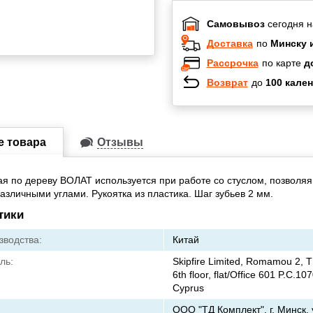
Самовывоз
сегодня н
Доставка
по
Минску 
Рассрочка
по карте
д
Возврат
до
100 кален
Халва
Черепах
Карта по
е товара
Отзывы
Карта F
я по дереву ВОЛАТ используется при работе со стуслом, позволяя
азличными углами. Рукоятка из пластика. Шаг зубьев 2 мм.
тики
зводства:
Китай
ль:
Skipfire Limited, Romamou 2,
6th floor, flat/Office 601 P.C.107
Cyprus
ООО "ТД Комплект", г. Минск, 