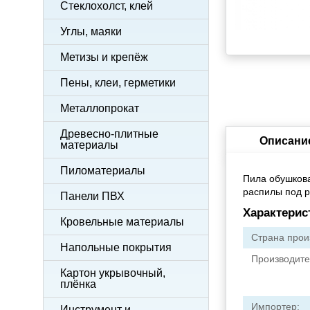
Стеклохолст, клей
Углы, маяки
Метизы и крепёж
Пены, клеи, герметики
Металлопрокат
Древесно-плитные
Описани
материалы
Пиломатериалы
Пила обушкова
распилы под р
Панели ПВХ
Характерис
Кровельные материалы
Страна прои
Напольные покрытия
Производите
Картон укрывочный,
плёнка
Импортер:
Инструмент и