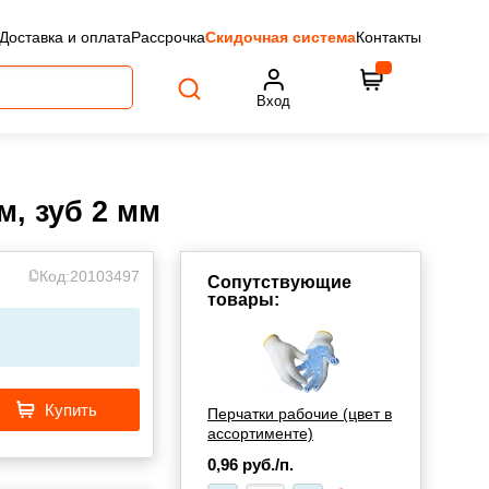
Доставка и оплата
Рассрочка
Скидочная система
Контакты
Вход
, зуб 2 мм
Код:
20103497
Сопутствующие
товары:
Купить
Перчатки рабочие (цвет в
ассортименте)
0,96
руб./п.