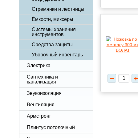
Стремянки и лестницы
Ёмкости, миксеры
Системы хранения
инструментов
Средства защиты
Уборочный инвентарь
Электрика
Сантехника и
канализация
Звукоизоляция
Вентиляция
Армстронг
Плинтус потолочный