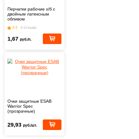
Перчатки рабочие х/б с
двойным латексным
обливом
4.5
4 отзыва
1,67
руб./п.
Очки защитные ESAB
Warrior Spec
(прозрачные)
29,93
руб./шт.