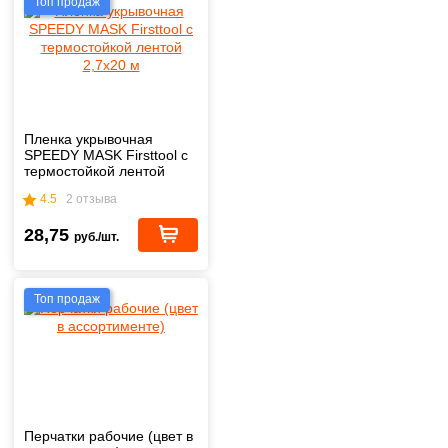
Топ продаж
Пленка укрывочная
SPEEDY MASK Firsttool с
термостойкой лентой
2,7х20 м
4.5
2 отзыва
28,75
руб./шт.
Топ продаж
Перчатки рабочие (цвет в