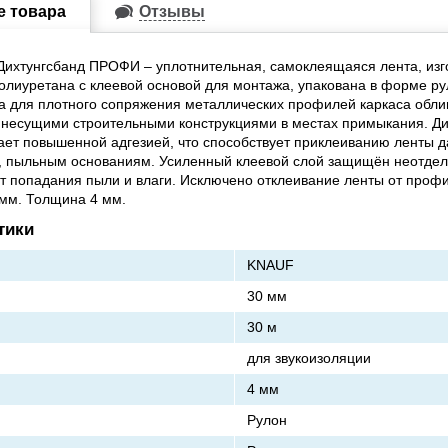
е товара
Отзывы
ихтунгсбанд ПРОФИ – уплотнительная, самоклеящаяся лента, изг
олиуретана с клеевой основой для монтажа, упакована в форме ру
 для плотного сопряжения металлических профилей каркаса обли
 несущими строительными конструкциями в местах примыкания. Ди
т повышенной адгезией, что способствует приклеиванию ленты д
, пыльным основаниям. Усиленный клеевой слой защищён неотдел
т попадания пыли и влаги. Исключено отклеивание ленты от профи
мм. Толщина 4 мм.
тики
KNAUF
30 мм
30 м
для звукоизоляции
4 мм
Рулон