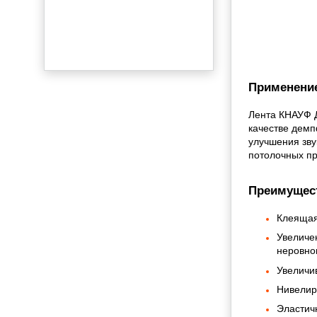
Применени
Лента КНАУФ Д
качестве дем
улучшения зву
потолочных п
Преимущес
Клеящая
Увеличе
неровно
Увеличи
Нивелир
Эластич