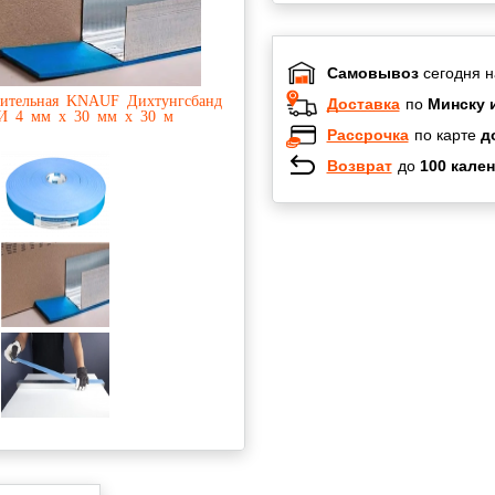
Самовывоз
сегодня н
Доставка
по
Минску 
Рассрочка
по карте
д
Возврат
до
100 кален
Халва
Черепах
Карта по
Карта F