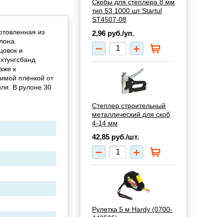
Скобы для степлера 8 мм
тип 53 1000 шт Startul
ST4507-08
отовленная из
2,96
руб./уп.
лона.
цовок и
хтунгсбанд
аже к
имой плёнкой от
ля. В рулоне 30
Степлер строительный
металлический для скоб
4-14 мм
42,85
руб./шт.
Рулетка 5 м Hardy (0700-