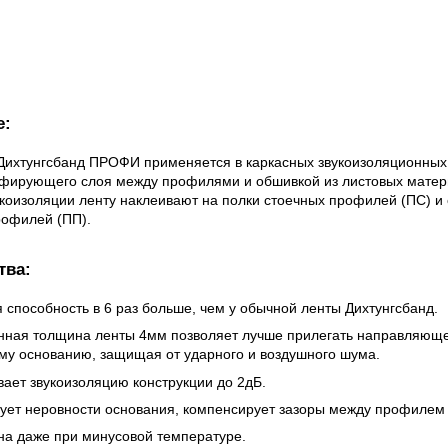
е:
ихтунгсбанд ПРОФИ применяется в каркасных звукоизоляционных 
пфирующего слоя между профилями и обшивкой из листовых матер
коизоляции ленту наклеивают на полки стоечных профилей (ПС) и 
рофилей (ПП).
тва:
 способность в 6 раз больше, чем у обычной ленты Дихтунгсбанд.
нная толщина ленты 4мм позволяет лучше прилегать направляющ
му основанию, защищая от ударного и воздушного шума.
вает звукоизоляцию конструкции до 2дБ.
ует неровности основания, компенсирует зазоры между профилем
на даже при минусовой температуре.