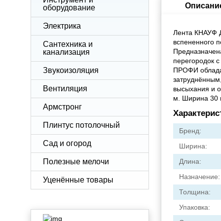
Описани
оборудование
Электрика
Лента КНАУФ Д
вспененного п
Сантехника и
Предназначена
канализация
перегородок с
Звукоизоляция
ПРОФИ обладае
затруднённым
Вентиляция
высыхания и о
м. Ширина 30 
Армстронг
Характерис
Плинтус потолочный
Бренд:
Сад и огород
Ширина:
Полезные мелочи
Длина:
Назначение:
Уценённые товары
Толщина:
Упаковка: