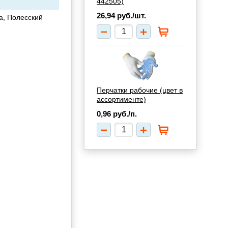
442505)
26,94
руб./шт.
а, Полесский
Перчатки рабочие (цвет в
ассортименте)
0,96
руб./п.