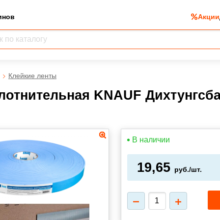
инов
Акции
Клейкие ленты
лотнительная KNAUF Дихтунгсба
В наличии
19,65
руб./шт.