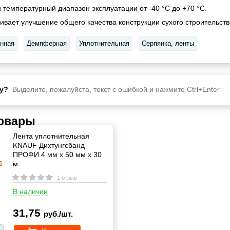
 температурный диапазон эксплуатации от -40 °C до +70 °C.
ивает улучшение общего качества конструкции сухого строительств
нная
Демпферная
Уплотнительная
Серпянка, ленты
у?
Выделите, пожалуйста, текст с ошибкой и нажмите Ctrl+Enter
товары
Лента уплотнительная
KNAUF Дихтунгсбанд
ПРОФИ 4 мм х 50 мм х 30
м
1 отзыв
В наличии
31,75
руб./шт.