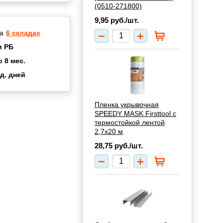
(0510-271800)
9,95
руб./шт.
а
6 складах
и РБ
о 8 мес.
д. дней
2 мес.
а
8 мес.
Пленка укрывочная
купок
2 мес.
SPEEDY MASK Firsttool с
термостойкой лентой
UN
3 мес.
2,7х20 м
28,75
руб./шт.