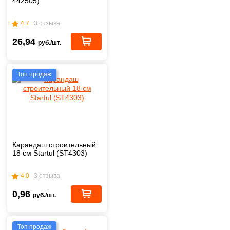
442505)
4.7
3 отзыва
26,94
руб./шт.
Топ продаж
Карандаш строительный
18 см Startul (ST4303)
4.0
3 отзыва
0,96
руб./шт.
Топ продаж