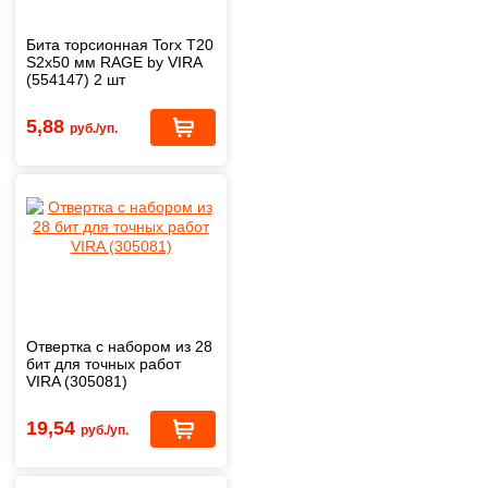
Бита торсионная Torx T20
S2x50 мм RAGE by VIRA
(554147) 2 шт
5,88
руб./уп.
Отвертка с набором из 28
бит для точных работ
VIRA (305081)
19,54
руб./уп.