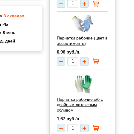
а
3 складах
и РБ
о 8 мес.
Перчатки рабочие (цвет в
д. дней
ассортименте)
2 мес.
0,96
руб./п.
а
8 мес.
купок
2 мес.
UN
3 мес.
Перчатки рабочие х/б с
двойным латексным
обливом
1,67
руб./п.