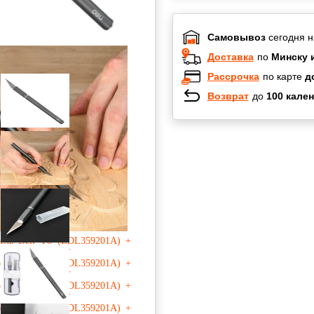
Самовывоз
сегодня н
Доставка
по
Минску 
Рассрочка
по карте
д
Возврат
до
100 кален
Халва
Черепах
Карта по
Карта F