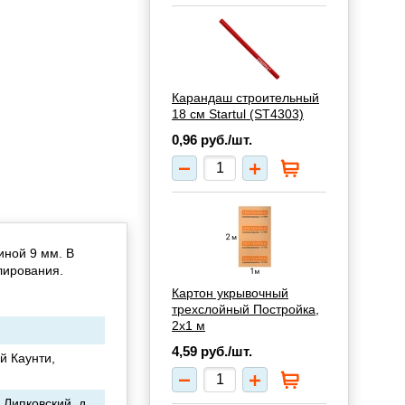
Карандаш строительный
18 см Startul (ST4303)
0,96
руб./шт.
иной 9 мм. В
лирования.
Картон укрывочный
трехслойный Постройка,
2х1 м
4,59
руб./шт.
й Каунти,
 Липковский, д.