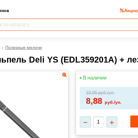
инов
Акции
Полезные мелочи
ьпель Deli YS (EDL359201A) + ле
В наличии
10,95
руб./уп.
8,88
руб./уп.