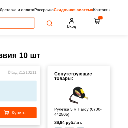
Доставка и оплата
Рассрочка
Скидочная система
Контакты
Вход
звия 10 шт
Код:
21210211
Сопутствующие
товары:
Рулетка 5 м Hardy (0700-
Купить
442505)
26,94
руб./шт.