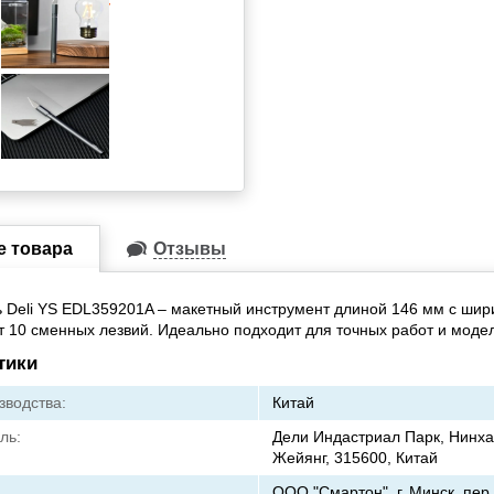
е товара
Отзывы
 Deli YS EDL359201A – макетный инструмент длиной 146 мм с шир
т 10 сменных лезвий. Идеально подходит для точных работ и моде
тики
зводства:
Китай
ль:
Дели Индастриал Парк, Нинха
Жейянг, 315600, Китай
ООО "Смартон", г. Минск, пер.