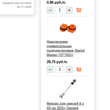
0,96
руб./п.
Средний срок поставки
до 3-х дней
Наколенники
универсальные
полиуретановые Startul
Master (ST7001)
28,75
руб./п.
Миксер для смесей 8 х
40 см SDS+ Gepard