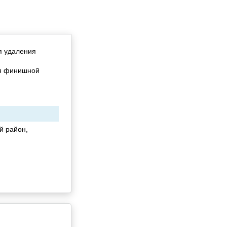
я удаления
ля финишной
й район,