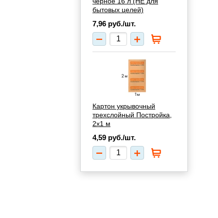
чёрное 16 л (НЕ для
бытовых целей)
7,96
руб./шт.
Картон укрывочный
трехслойный Постройка,
2х1 м
4,59
руб./шт.