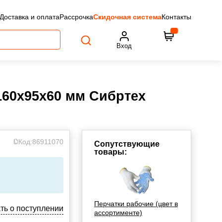
Доставка и оплата
Рассрочка
Скидочная система
Контакты
Вход
160х95х60 мм Сибртех
Код:
86911070
Сопутствующие
товары:
Перчатки рабочие (цвет в
ть о поступлении
ассортименте)