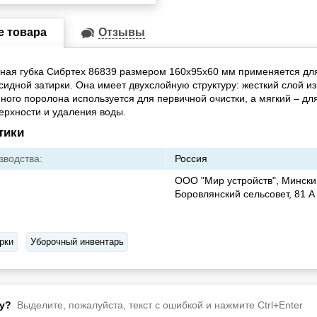
е товара
Отзывы
ная губка Сибртех 86839 размером 160х95х60 мм применяется дл
сидной затирки. Она имеет двухслойную структуру: жесткий слой из
ного поролона используется для первичной очистки, а мягкий – д
ерхности и удаления воды.
тики
зводства:
Россия
ООО "Мир устройств", Мински
Боровлянский сельсовет, 81 А
рки
Уборочный инвентарь
у?
Выделите, пожалуйста, текст с ошибкой и нажмите Ctrl+Enter