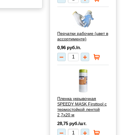
Перчатки рабочие (цвет в
ассортименте)
0,96
руб./п.
Пленка укрывочная
SPEEDY MASK Firsttool с
термостойкой лентой
2,7х20 м
28,75
руб./шт.