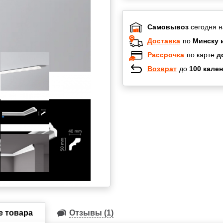
Самовывоз
сегодня н
Доставка
по
Минску 
Рассрочка
по карте
д
Возврат
до
100 кален
Халва
Черепах
Карта по
Карта F
е товара
Отзывы (1)