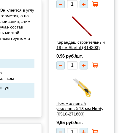
Он клеится в углу
герметик, а на
клеивания, этим
учае состав
ть мелкой
тным грунтом и
Карандаш строительный
18 см Startul (ST4303)
0,96
руб./шт.
р
. I ком
, ул.
Нож малярный
усиленный 18 мм Hardy
(0510-271800)
9,95
руб./шт.