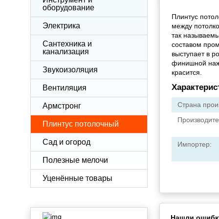
оборудование
Плинтус потол
Электрика
между потолко
так называемы
Сантехника и
составом пром
канализация
выступает в р
финишной нажд
Звукоизоляция
красится.
Характерис
Вентиляция
Страна прои
Армстронг
Производите
Плинтус потолочный
Сад и огород
Импортер:
Полезные мелочи
Уценённые товары
Нашли ошибк