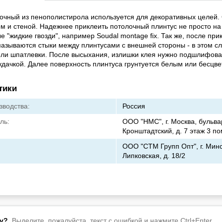
очный из пенополистирола используется для декоративных целей. 
м и стеной. Надежнее приклеить потолочный плинтус не просто на 
е "жидкие гвозди", например Soudal montage fix. Так же, после при
азываются стыки между плинтусами с внешней стороны - в этом сл
оли шпатлевки. После высыхания, излишки клея нужно подшлифова
ачкой. Далее поверхность плинтуса грунтуется белым или бесцве
тики
зводства:
Россия
ль:
ООО "НМС", г. Москва, бульва
Кронштадтский, д. 7 этаж 3 пом
ООО "СТМ Групп Опт", г. Минск
Липковская, д. 18/2
у?
Выделите, пожалуйста, текст с ошибкой и нажмите Ctrl+Enter