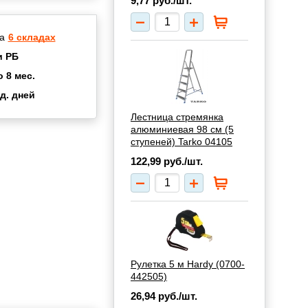
9,77
руб./шт.
а
6 складах
и РБ
о 8 мес.
д. дней
2 мес.
Лестница стремянка
а
8 мес.
алюминиевая 98 см (5
ступеней) Tarko 04105
купок
2 мес.
122,99
руб./шт.
UN
3 мес.
Рулетка 5 м Hardy (0700-
442505)
26,94
руб./шт.