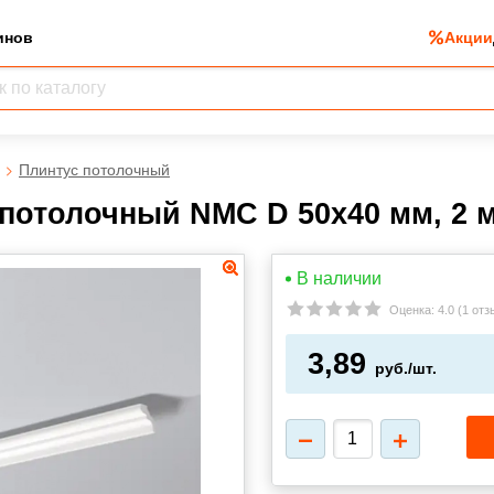
инов
Акции
Плинтус потолочный
потолочный NMC D 50х40 мм, 2 
В наличии
Оценка:
4.0
(
1 отз
3,89
руб./шт.