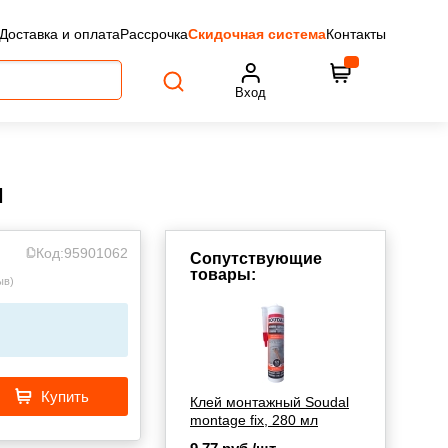
Доставка и оплата
Рассрочка
Скидочная система
Контакты
Вход
м
Код:
95901062
Сопутствующие
товары:
ыв
)
Купить
Клей монтажный Soudal
montage fix, 280 мл