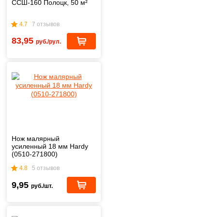
ССШ-160 Полоцк, 50 м²
4.7
7 отзывов
83,95
руб./рул.
Нож малярный
усиленный 18 мм Hardy
(0510-271800)
4.8
5 отзывов
9,95
руб./шт.