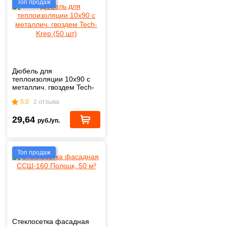
Топ продаж
Дюбель для
теплоизоляции 10х90 с
металлич. гвоздем Tech-
Krep (50 шт)
5.0
2 отзыва
29,64
руб./уп.
Топ продаж
Стеклосетка фасадная