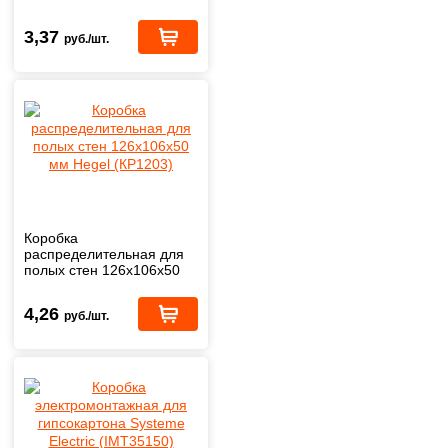
мм Hegel (КР1201)
3,37
руб./шт.
Коробка
распределительная для
полых стен 126х106х50
мм Hegel (КР1203)
4,26
руб./шт.