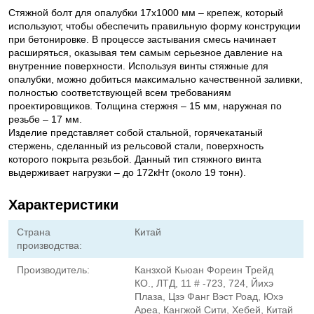
Стяжной болт для опалубки 17х1000 мм – крепеж, который
используют, чтобы обеспечить правильную форму конструкции
при бетонировке. В процессе застывания смесь начинает
расширяться, оказывая тем самым серьезное давление на
внутренние поверхности. Используя винты стяжные для
опалубки, можно добиться максимально качественной заливки,
полностью соответствующей всем требованиям
проектировщиков. Толщина стержня – 15 мм, наружная по
резьбе – 17 мм.
Изделие представляет собой стальной, горячекатаный
стержень, сделанный из рельсовой стали, поверхность
которого покрыта резьбой. Данный тип стяжного винта
выдерживает нагрузки – до 172кНт (около 19 тонн).
Характеристики
Страна
Китай
производства:
Производитель:
Канзхой Кьюан Фореин Трейд
КО., ЛТД, 11 # -723, 724, Йихэ
Плаза, Цзэ Фанг Вэст Роад, Юхэ
Ареа, Кангжой Сити, Хебей, Китай