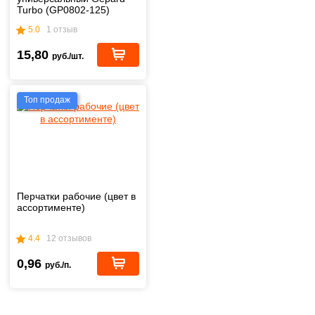
Turbo (GP0802-125)
5.0
1 отзыв
15,80
руб./шт.
Топ продаж
Перчатки рабочие (цвет в
ассортименте)
4.4
12 отзывов
0,96
руб./п.