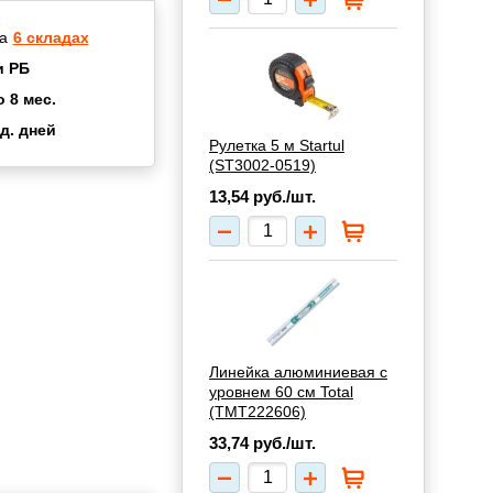
а
6 складах
и РБ
о 8 мес.
д. дней
Рулетка 5 м Startul
2 мес.
(ST3002-0519)
а
8 мес.
13,54
руб./шт.
купок
2 мес.
UN
3 мес.
Линейка алюминиевая с
уровнем 60 см Total
(TMT222606)
33,74
руб./шт.