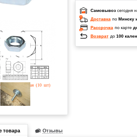
Самовывоз
сегодня н
Доставка
по
Минску 
Рассрочка
по карте
д
Возврат
до
100 кален
Халва
Черепах
Карта по
Карта F
е товара
Отзывы