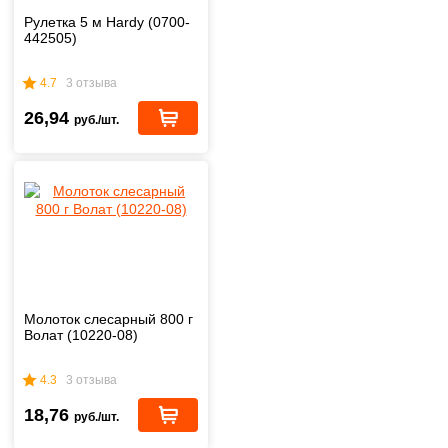
Рулетка 5 м Hardy (0700-
442505)
4.7
3 отзыва
26,94
руб./шт.
Молоток слесарный 800 г
Волат (10220-08)
4.3
3 отзыва
18,76
руб./шт.