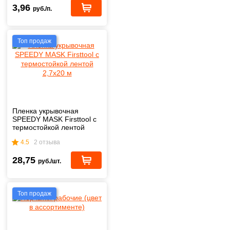
3,96
руб./п.
Топ продаж
Пленка укрывочная
SPEEDY MASK Firsttool с
термостойкой лентой
2,7х20 м
4.5
2 отзыва
28,75
руб./шт.
Топ продаж