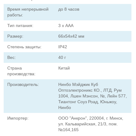
Время непрерывной
до 8 часов
работы:
Тип питания:
3 х ААА
Размер:
66х54х42 мм
Степень защиты:
IP42
Вес:
40 г
Страна
Китай
производства:
Производитель:
Нинбо Мэйджик Куб
Оптоэлектроникс КО., ЛТД, Рум
1004, Лшен Мэнсон, №, Лейн 577,
Тиантонг Соуз Роад, Юньжоу,
Нинбо
Импортер:
ООО "Анкрон", 220004, г. Минск,
ул. Кальварийская, 21/3, пом.
№164,165