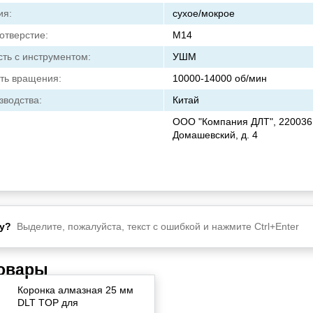
ия:
сухое/мокрое
отверстие:
М14
ть с инструментом:
УШМ
сть вращения:
10000-14000 об/мин
зводства:
Китай
ООО "Компания ДЛТ", 220036, 
Домашевский, д. 4
у?
Выделите, пожалуйста, текст с ошибкой и нажмите Ctrl+Enter
товары
Коронка алмазная 25 мм
DLT TOP для