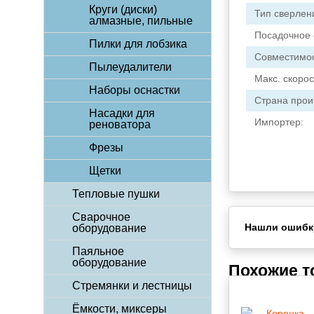
Круги (диски)
Тип сверлен
алмазные, пильные
Посадочное 
Пилки для лобзика
Совместимос
Пылеудалители
Макс. скоро
Наборы оснастки
Страна прои
Насадки для
Импортер:
реноватора
Фрезы
Щетки
Тепловые пушки
Сварочное
Нашли ошибк
оборудование
Паяльное
оборудование
Похожие 
Стремянки и лестницы
Ёмкости, миксеры