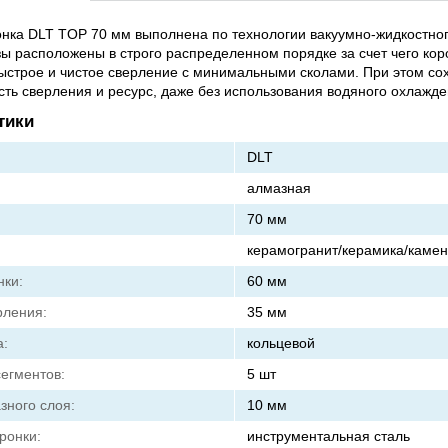
нка DLT TOP 70 мм выполнена по технологии вакуумно-жидкостног
ы расположены в строго распределенном порядке за счет чего кор
ыстрое и чистое сверление с минимальными сколами. При этом со
сть сверления и ресурс, даже без использования водяного охлажде
тики
DLT
алмазная
70 мм
керамогранит/керамика/камен
нки:
60 мм
рления:
35 мм
а:
кольцевой
сегментов:
5 шт
зного слоя:
10 мм
ронки:
инструментальная сталь