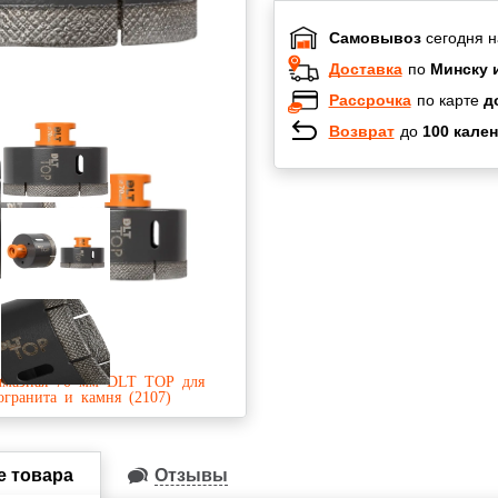
Самовывоз
сегодня н
Доставка
по
Минску 
Рассрочка
по карте
д
Возврат
до
100 кален
Халва
Черепах
Карта по
Карта F
е товара
Отзывы