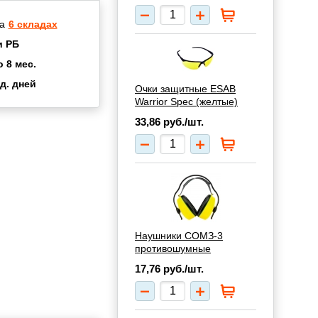
а
6 складах
и РБ
о 8 мес.
д. дней
Очки защитные ESAB
2 мес.
Warrior Spec (желтые)
а
8 мес.
33,86
руб./шт.
купок
2 мес.
UN
3 мес.
Наушники СОМЗ-3
противошумные
17,76
руб./шт.