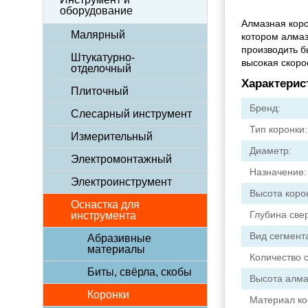
оборудование
Алмазная коро
Малярный
котором алмаз
производить б
Штукатурно-
высокая скоро
отделочный
Характерис
Плиточный
Бренд:
Слесарный инструмент
Тип коронки:
Измерительный
Диаметр:
Электромонтажный
Назначение:
Электроинструмент
Высота коро
Оснастка для
Глубина све
инструмента
Вид сегмент
Абразивные
материалы
Количество 
Биты, свёрла, скобы
Высота алма
Коронки
Материал ко