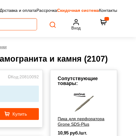
Доставка и оплата
Рассрочка
Скидочная система
Контакты
Вход
нки
амогранита и камня (2107)
Код:
20810092
Сопутствующие
товары:
Купить
Пика для перфоратора
Grone SDS-Plus
10,95
руб./шт.