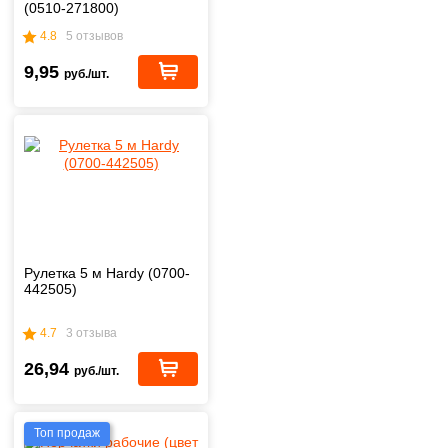
(0510-271800)
4.8
5 отзывов
9,95
руб./шт.
Рулетка 5 м Hardy (0700-
442505)
4.7
3 отзыва
26,94
руб./шт.
Топ продаж