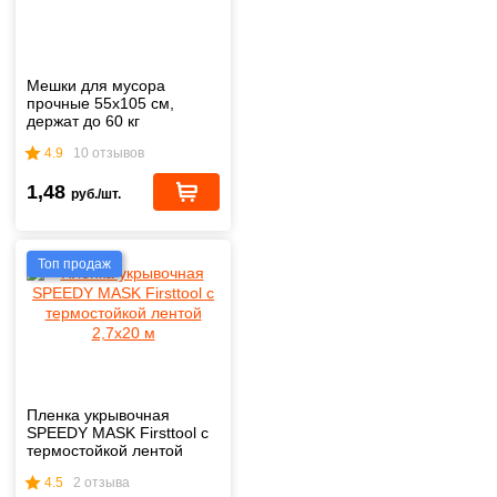
Мешки для мусора
прочные 55х105 см,
держат до 60 кг
4.9
10 отзывов
1,48
руб./шт.
Топ продаж
Пленка укрывочная
SPEEDY MASK Firsttool с
термостойкой лентой
2,7х20 м
4.5
2 отзыва