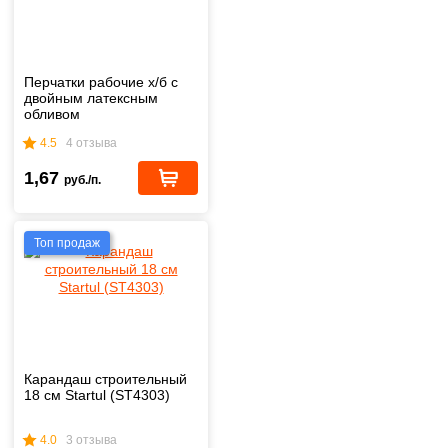
Перчатки рабочие х/б с
двойным латексным
обливом
4.5
4 отзыва
1,67
руб./п.
Топ продаж
Карандаш строительный
18 см Startul (ST4303)
4.0
3 отзыва